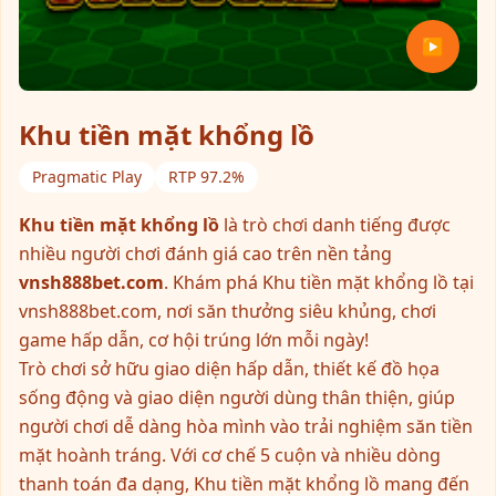
▶
Khu tiền mặt khổng lồ
Pragmatic Play
RTP 97.2%
Khu tiền mặt khổng lồ
là trò chơi danh tiếng được
nhiều người chơi đánh giá cao trên nền tảng
vnsh888bet.com
. Khám phá Khu tiền mặt khổng lồ tại
vnsh888bet.com, nơi săn thưởng siêu khủng, chơi
game hấp dẫn, cơ hội trúng lớn mỗi ngày!
Trò chơi sở hữu giao diện hấp dẫn, thiết kế đồ họa
sống động và giao diện người dùng thân thiện, giúp
người chơi dễ dàng hòa mình vào trải nghiệm săn tiền
mặt hoành tráng. Với cơ chế 5 cuộn và nhiều dòng
thanh toán đa dạng, Khu tiền mặt khổng lồ mang đến