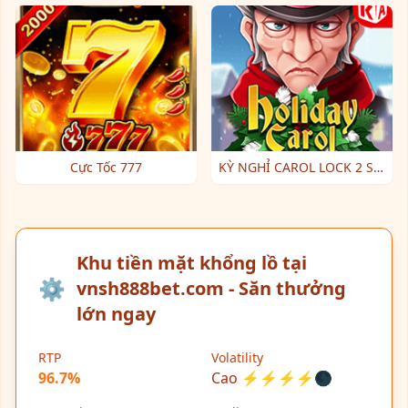
Cực Tốc 777
KỲ NGHỈ CAROL LOCK 2 SPIN
Khu tiền mặt khổng lồ tại
⚙️
vnsh888bet.com - Săn thưởng
lớn ngay
RTP
Volatility
96.7%
Cao ⚡⚡⚡⚡🌑