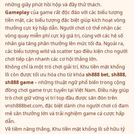
những giây phút hồi hộp và đầy thử thách.
Gameplay
của game rất độc đáo với các biểu tượng
tiền mặt, các biểu tượng đặc biệt giúp kích hoạt vòng
thưởng cực kỳ hấp dẫn. Người chơi có thể nhận các
vòng quay miễn phí cực kỳ giá trị, cùng với các hệ số
nhân gia tăng phần thưởng lên mức tối đa. Ngoài ra,
các biểu tượng wild và scatter tạo điều kiện cho người
chơi tiếp cận nhanh các cơ hội thắng lớn.
Không chỉ là một trò chơi giải trí, Khu tiền mặt khổng
lồ còn được tối ưu hóa cho từ khóa
sh888 bet, sh888,
sh888 game
– những thuật ngữ phổ biến trong cộng
đồng chơi game trực tuyến tại Việt Nam. Điều này giúp
trò chơi giữ vững vị trí top đầu được săn đón trên
vnsh888bet.com, đặc biệt dành cho người chơi có đam
mê săn thưởng lớn và trải nghiệm game cá cược hấp
dẫn.
Về tiềm năng thắng, Khu tiền mặt khổng lồ sở hữu tỷ