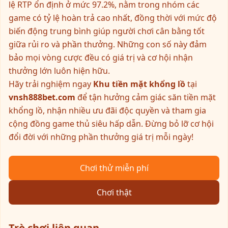
lệ RTP ổn định ở mức 97.2%, nằm trong nhóm các
game có tỷ lệ hoàn trả cao nhất, đồng thời với mức độ
biến động trung bình giúp người chơi cân bằng tốt
giữa rủi ro và phần thưởng. Những con số này đảm
bảo mọi vòng cược đều có giá trị và cơ hội nhận
thưởng lớn luôn hiện hữu.
Hãy trải nghiệm ngay
Khu tiền mặt khổng lồ
tại
vnsh888bet.com
để tận hưởng cảm giác săn tiền mặt
khổng lồ, nhận nhiều ưu đãi độc quyền và tham gia
cộng đồng game thủ siêu hấp dẫn. Đừng bỏ lỡ cơ hội
đổi đời với những phần thưởng giá trị mỗi ngày!
Chơi thử miễn phí
Chơi thật
Trò chơi liên quan