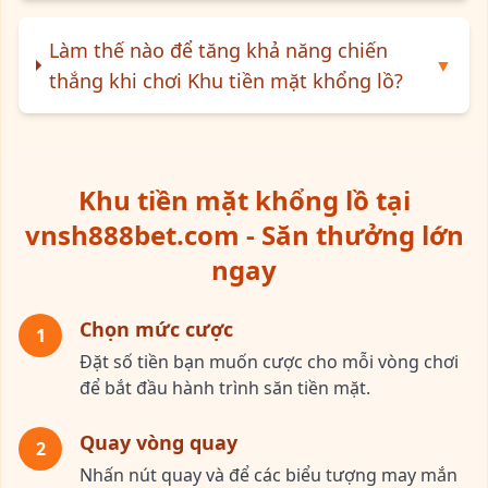
Làm thế nào để tăng khả năng chiến
▼
thắng khi chơi Khu tiền mặt khổng lồ?
Khu tiền mặt khổng lồ tại
vnsh888bet.com - Săn thưởng lớn
ngay
Chọn mức cược
1
Đặt số tiền bạn muốn cược cho mỗi vòng chơi
để bắt đầu hành trình săn tiền mặt.
Quay vòng quay
2
Nhấn nút quay và để các biểu tượng may mắn