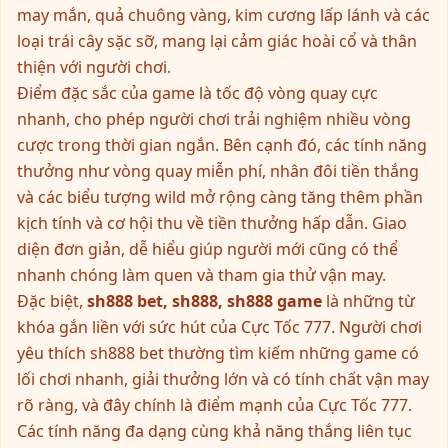
may mắn, quả chuông vàng, kim cương lấp lánh và các
loại trái cây sặc sỡ, mang lại cảm giác hoài cổ và thân
thiện với người chơi.
Điểm đặc sắc của game là tốc độ vòng quay cực
nhanh, cho phép người chơi trải nghiệm nhiều vòng
cược trong thời gian ngắn. Bên cạnh đó, các tính năng
thưởng như vòng quay miễn phí, nhân đôi tiền thắng
và các biểu tượng wild mở rộng càng tăng thêm phần
kịch tính và cơ hội thu về tiền thưởng hấp dẫn. Giao
diện đơn giản, dễ hiểu giúp người mới cũng có thể
nhanh chóng làm quen và tham gia thử vận may.
Đặc biệt,
sh888 bet, sh888, sh888 game
là những từ
khóa gắn liền với sức hút của Cực Tốc 777. Người chơi
yêu thích sh888 bet thường tìm kiếm những game có
lối chơi nhanh, giải thưởng lớn và có tính chất vận may
rõ ràng, và đây chính là điểm mạnh của Cực Tốc 777.
Các tính năng đa dạng cùng khả năng thắng liên tục