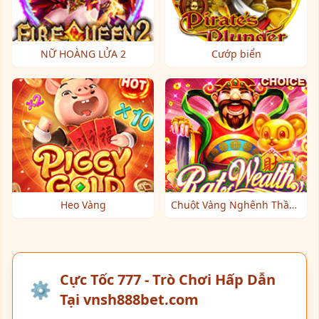
NỮ HOÀNG LỬA 2
Cướp biển
Heo Vàng
Chuột Vàng Nghênh Thần Tài
Cực Tốc 777 - Trò Chơi Hấp Dẫn
⚙️
Tại vnsh888bet.com