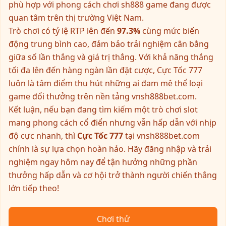
phù hợp với phong cách chơi sh888 game đang được
quan tâm trên thị trường Việt Nam.
Trò chơi có tỷ lệ RTP lên đến
97.3%
cùng mức biến
động trung bình cao, đảm bảo trải nghiệm cân bằng
giữa số lần thắng và giá trị thắng. Với khả năng thắng
tối đa lên đến hàng ngàn lần đặt cược, Cực Tốc 777
luôn là tâm điểm thu hút những ai đam mê thể loại
game đổi thưởng trên nền tảng vnsh888bet.com.
Kết luận, nếu bạn đang tìm kiếm một trò chơi slot
mang phong cách cổ điển nhưng vẫn hấp dẫn với nhịp
độ cực nhanh, thì
Cực Tốc 777
tại vnsh888bet.com
chính là sự lựa chọn hoàn hảo. Hãy đăng nhập và trải
nghiệm ngay hôm nay để tận hưởng những phần
thưởng hấp dẫn và cơ hội trở thành người chiến thắng
lớn tiếp theo!
Chơi thử