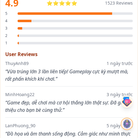
4.9
⭐⭐⭐⭐⭐
1523 Reviews
5
4
3
2
1
User Reviews
ThuyAnh89
1 ngày trước
“Vừa trúng lớn 3 lần liên tiếp! Gameplay cực kỳ mượt mà,
rất phấn khích khi chơi.”
MinhHoang22
3 ngày trước
“Game đẹp, dễ chơi mà cơ hội thắng lớn thật sự. Đã giới
thiệu cho bạn bè cùng thử.”
LanPhuong_90
5 ngày trước
“Đồ họa và âm thanh sống động. Cảm giác như mình thực