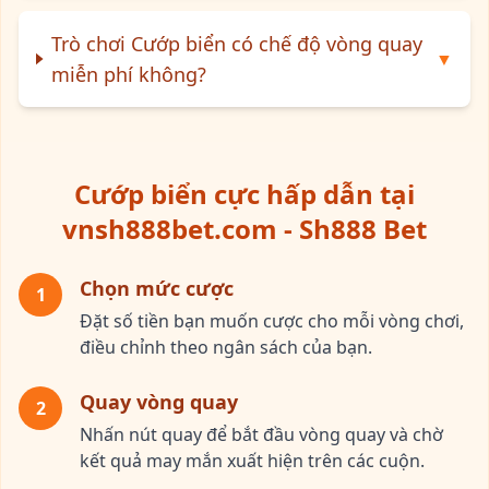
Trò chơi Cướp biển có chế độ vòng quay
▼
miễn phí không?
Cướp biển cực hấp dẫn tại
vnsh888bet.com - Sh888 Bet
Chọn mức cược
1
Đặt số tiền bạn muốn cược cho mỗi vòng chơi,
điều chỉnh theo ngân sách của bạn.
Quay vòng quay
2
Nhấn nút quay để bắt đầu vòng quay và chờ
kết quả may mắn xuất hiện trên các cuộn.