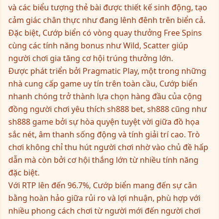
và các biểu tượng thẻ bài được thiết kế sinh động, tạo
cảm giác chân thực như đang lênh đênh trên biển cả.
Đặc biệt, Cướp biển có vòng quay thưởng Free Spins
cùng các tính năng bonus như Wild, Scatter giúp
người chơi gia tăng cơ hội trúng thưởng lớn.
Được phát triển bởi Pragmatic Play, một trong những
nhà cung cấp game uy tín trên toàn cầu, Cướp biển
nhanh chóng trở thành lựa chọn hàng đầu của cộng
đồng người chơi yêu thích sh888 bet, sh888 cũng như
sh888 game bởi sự hòa quyện tuyệt vời giữa đồ họa
sắc nét, âm thanh sống động và tính giải trí cao. Trò
chơi không chỉ thu hút người chơi nhờ vào chủ đề hấp
dẫn mà còn bởi cơ hội thắng lớn từ nhiều tính năng
đặc biệt.
Với RTP lên đến 96.7%, Cướp biển mang đến sự cân
bằng hoàn hảo giữa rủi ro và lợi nhuận, phù hợp với
nhiều phong cách chơi từ người mới đến người chơi