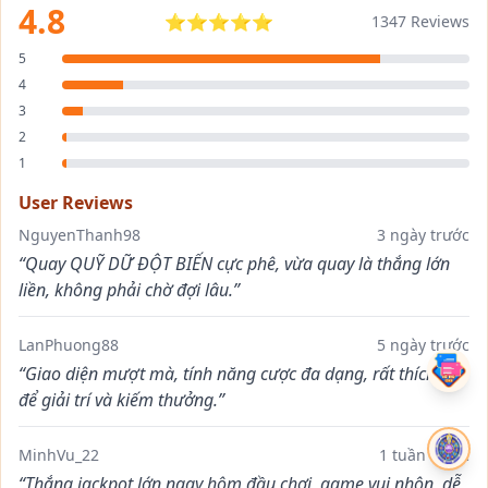
4.8
⭐⭐⭐⭐⭐
1347 Reviews
5
4
3
2
1
User Reviews
NguyenThanh98
3 ngày trước
“Quay QUỸ DỮ ĐỘT BIẾN cực phê, vừa quay là thắng lớn
liền, không phải chờ đợi lâu.”
LanPhuong88
5 ngày trước
“Giao diện mượt mà, tính năng cược đa dạng, rất thích hợp
để giải trí và kiếm thưởng.”
MinhVu_22
1 tuần trước
“Thắng jackpot lớn ngay hôm đầu chơi, game vui nhộn, dễ