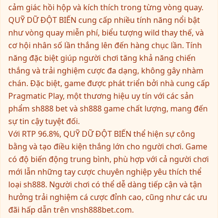
cảm giác hồi hộp và kích thích trong từng vòng quay.
QUỸ DỮ ĐỘT BIẾN cung cấp nhiều tính năng nổi bật
như vòng quay miễn phí, biểu tượng wild thay thế, và
cơ hội nhân số lần thắng lên đến hàng chục lần. Tính
năng đặc biệt giúp người chơi tăng khả năng chiến
thắng và trải nghiệm cược đa dạng, không gây nhàm
chán. Đặc biệt, game được phát triển bởi nhà cung cấp
Pragmatic Play, một thương hiệu uy tín với các sản
phẩm sh888 bet và sh888 game chất lượng, mang đến
sự tin cậy tuyệt đối.
Với RTP 96.8%, QUỸ DỮ ĐỘT BIẾN thể hiện sự công
bằng và tạo điều kiện thắng lớn cho người chơi. Game
có độ biến động trung bình, phù hợp với cả người chơi
mới lẫn những tay cược chuyên nghiệp yêu thích thể
loại sh888. Người chơi có thể dễ dàng tiếp cận và tận
hưởng trải nghiệm cá cược đỉnh cao, cũng như các ưu
đãi hấp dẫn trên vnsh888bet.com.