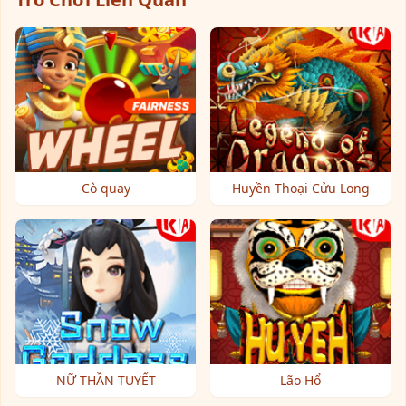
Cò quay
Huyền Thoại Cửu Long
NỮ THẦN TUYẾT
Lão Hổ