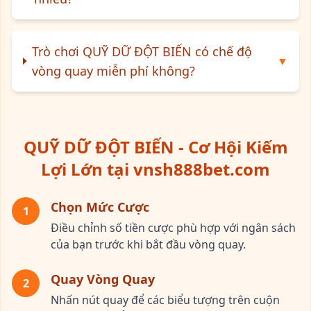
Trò chơi QUỸ DỮ ĐỘT BIẾN có chế độ
▼
vòng quay miễn phí không?
QUỸ DỮ ĐỘT BIẾN - Cơ Hội Kiếm
Lợi Lớn tại vnsh888bet.com
Chọn Mức Cược
1
Điều chỉnh số tiền cược phù hợp với ngân sách
của bạn trước khi bắt đầu vòng quay.
Quay Vòng Quay
2
Nhấn nút quay để các biểu tượng trên cuộn