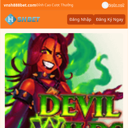
vnsh888bet.com
Đỉnh Cao Cược Thưởng
Ngôn ngữ
Đăng Nhập
Đăng Ký Ngay