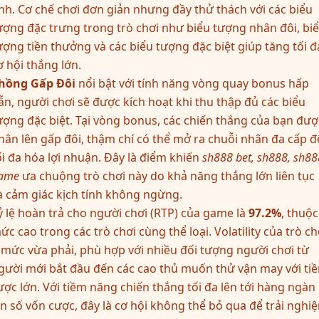
ính. Cơ chế chơi đơn giản nhưng đầy thử thách với các biểu
ượng đặc trưng trong trò chơi như biểu tượng nhân đôi, bi
ượng tiền thưởng và các biểu tượng đặc biệt giúp tăng tối đ
ơ hội thắng lớn.
hồng Gấp Đôi
nổi bật với tính năng vòng quay bonus hấp
ẫn, người chơi sẽ được kích hoạt khi thu thập đủ các biểu
ượng đặc biệt. Tại vòng bonus, các chiến thắng của bạn đượ
hân lên gấp đôi, thậm chí có thể mở ra chuỗi nhân đa cấp đ
ối đa hóa lợi nhuận. Đây là điểm khiến
sh888 bet, sh888, sh88
ame
ưa chuộng trò chơi này do khả năng thắng lớn liên tục
à cảm giác kịch tính không ngừng.
ỷ lệ hoàn trả cho người chơi (RTP) của game là
97.2%
, thuộc
ức cao trong các trò chơi cùng thể loại. Volatility của trò ch
 mức vừa phải, phù hợp với nhiều đối tượng người chơi từ
gười mới bắt đầu đến các cao thủ muốn thử vận may với ti
ược lớn. Với tiềm năng chiến thắng tối đa lên tới hàng ngàn
ần số vốn cược, đây là cơ hội không thể bỏ qua để trải nghi