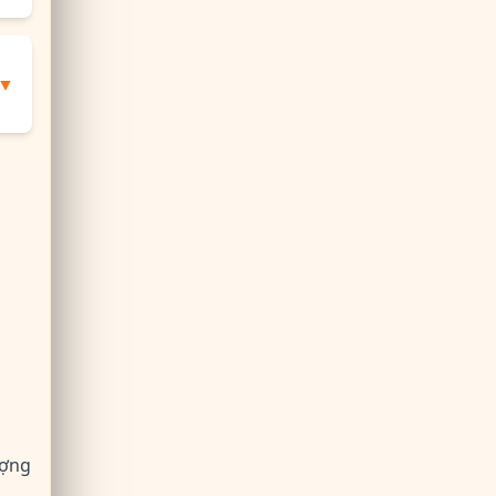
▼
ượng