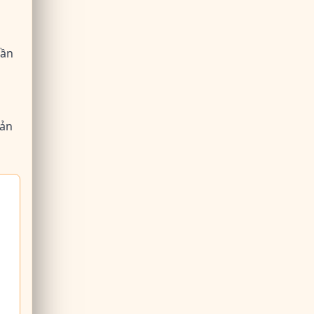
hần
oản