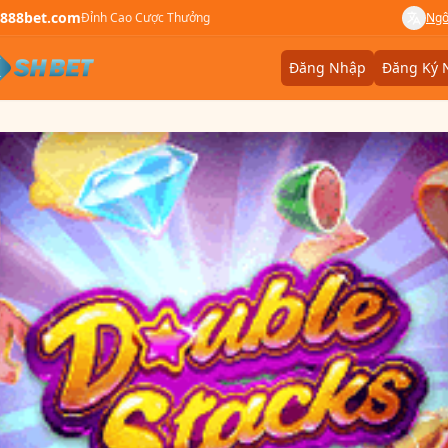
888bet.com
Đỉnh Cao Cược Thưởng
Ngô
Đăng Nhập
Đăng Ký 