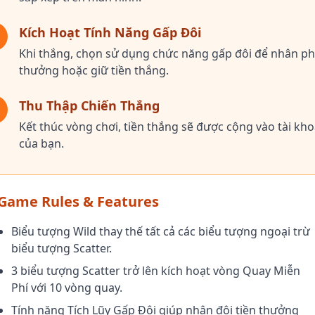
Kích Hoạt Tính Năng Gấp Đôi
Khi thắng, chọn sử dụng chức năng gấp đôi để nhân p
thưởng hoặc giữ tiền thắng.
Thu Thập Chiến Thắng
Kết thúc vòng chơi, tiền thắng sẽ được cộng vào tài kh
của bạn.
Game Rules & Features
Biểu tượng Wild thay thế tất cả các biểu tượng ngoại trừ
biểu tượng Scatter.
3 biểu tượng Scatter trở lên kích hoạt vòng Quay Miễn
Phí với 10 vòng quay.
Tính năng Tích Lũy Gấp Đôi giúp nhân đôi tiền thưởng