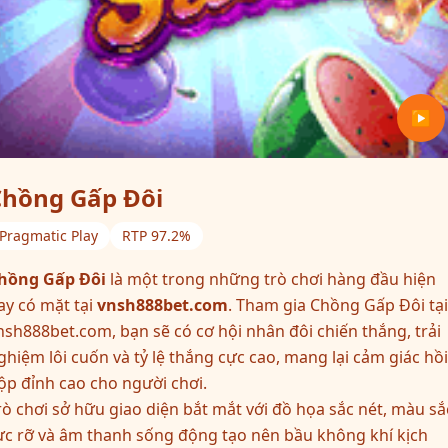
▶
Chồng Gấp Đôi
Pragmatic Play
RTP 97.2%
hồng Gấp Đôi
là một trong những trò chơi hàng đầu hiện
ay có mặt tại
vnsh888bet.com
. Tham gia Chồng Gấp Đôi tại
nsh888bet.com, bạn sẽ có cơ hội nhân đôi chiến thắng, trải
ghiệm lôi cuốn và tỷ lệ thắng cực cao, mang lại cảm giác hồi
ộp đỉnh cao cho người chơi.
rò chơi sở hữu giao diện bắt mắt với đồ họa sắc nét, màu sắ
ực rỡ và âm thanh sống động tạo nên bầu không khí kịch