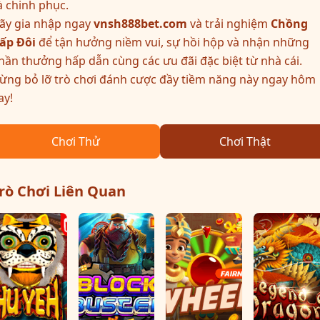
à chinh phục.
ãy gia nhập ngay
vnsh888bet.com
và trải nghiệm
Chồng
ấp Đôi
để tận hưởng niềm vui, sự hồi hộp và nhận những
hần thưởng hấp dẫn cùng các ưu đãi đặc biệt từ nhà cái.
ừng bỏ lỡ trò chơi đánh cược đầy tiềm năng này ngay hôm
ay!
Chơi Thử
Chơi Thật
rò Chơi Liên Quan