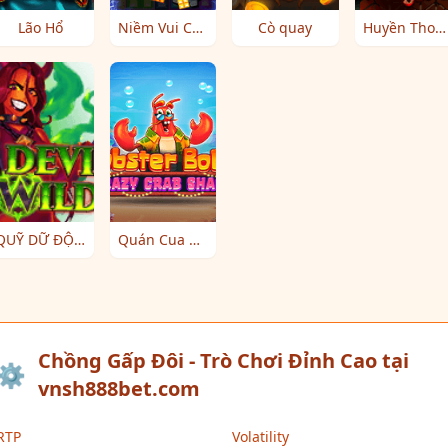
Lão Hổ
Niềm Vui Của Các Khối Hình
Cò quay
Huyền Thoại Cửu Long
QUỸ DỮ ĐỘT BIẾN
Quán Cua Điên Của Tôm Hùm Bob
Chồng Gấp Đôi - Trò Chơi Đỉnh Cao tại
⚙️
vnsh888bet.com
RTP
Volatility