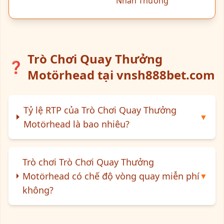
Nhân Thưởng
Trò Chơi Quay Thưởng
❓
Motörhead tại vnsh888bet.com
Tỷ lệ RTP của Trò Chơi Quay Thưởng
▼
Motörhead là bao nhiêu?
Trò chơi Trò Chơi Quay Thưởng
Motörhead có chế độ vòng quay miễn phí
▼
không?