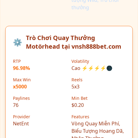
tượng Wild, Trò chơi
thưởng
Trò Chơi Quay Thưởng
⚙️
Motörhead tại vnsh888bet.com
RTP
Volatility
96.98%
Cao ⚡⚡⚡⚡🌑
Max Win
Reels
x5000
5x3
Paylines
Min Bet
76
$0.20
Provider
Features
NetEnt
Vòng Quay Miễn Phí,
Biểu Tượng Hoang Dã,