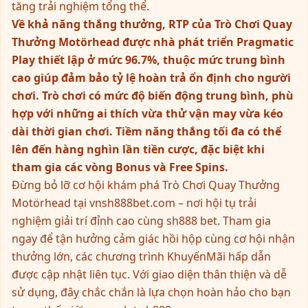
tăng trải nghiệm tổng thể.
Về khả năng thắng thưởng, RTP của Trò Chơi Quay
Thưởng Motörhead được nhà phát triển Pragmatic
Play thiết lập ở mức 96.7%, thuộc mức trung bình
cao giúp đảm bảo tỷ lệ hoàn trả ổn định cho người
chơi. Trò chơi có mức độ biến động trung bình, phù
hợp với những ai thích vừa thử vận may vừa kéo
dài thời gian chơi. Tiềm năng thắng tối đa có thể
lên đến hàng nghìn lần tiền cược, đặc biệt khi
tham gia các vòng Bonus và Free Spins.
Đừng bỏ lỡ cơ hội khám phá Trò Chơi Quay Thưởng
Motörhead tại vnsh888bet.com – nơi hội tụ trải
nghiệm giải trí đỉnh cao cùng sh888 bet. Tham gia
ngay để tận hưởng cảm giác hồi hộp cùng cơ hội nhận
thưởng lớn, các chương trình KhuyếnMãi hấp dẫn
được cập nhật liên tục. Với giao diện thân thiện và dễ
sử dụng, đây chắc chắn là lựa chọn hoàn hảo cho bạn