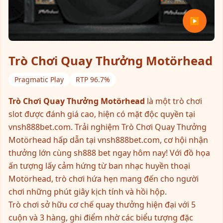
▶
Trò Chơi Quay Thưởng Motörhead
Pragmatic Play
RTP 96.7%
Trò Chơi Quay Thưởng Motörhead
là một trò chơi
slot được đánh giá cao, hiện có mặt độc quyền tại
vnsh888bet.com. Trải nghiệm Trò Chơi Quay Thưởng
Motörhead hấp dẫn tại vnsh888bet.com, cơ hội nhận
thưởng lớn cùng sh888 bet ngay hôm nay! Với đồ họa
ấn tượng lấy cảm hứng từ ban nhạc huyền thoại
Motörhead, trò chơi hứa hẹn mang đến cho người
chơi những phút giây kịch tính và hồi hộp.
Trò chơi sở hữu cơ chế quay thưởng hiện đại với 5
cuộn và 3 hàng, ghi điểm nhờ các biểu tượng đặc