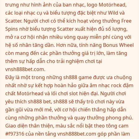
trưng như hình ảnh của ban nhạc, logo Motörhead,
các loại nhạc cụ và biểu tượng đặc biệt như Wild và
Scatter. Người chơi có thể kích hoạt vòng thưởng Free
Spins nhờ biểu tượng Scatter xuất hiện đủ số lượng,
mở ra cơ hội nhận nhiều vòng quay miễn phí cùng với
hệ số nhân tăng dần. Hơn nữa, tính năng Bonus Wheel
còn mang đến các phần thưởng giá trị lớn, làm tăng
thêm sự hấp dẫn cho trải nghiệm chơi tại
vnsh888bet.com.
Đây là một trong những sh888 game được ưa chuộng
nhất nhờ sự kết hợp hoàn hảo giữa âm nhạc rock đậm
chất Motörhead và lối chơi slot hiện đại. Người chơi
yêu thích sh888 bet, sh888 sẽ thấy trò chơi này vừa
gần gũi vừa mới mẻ, với cơ hội chiến thắng hấp dẫn
cùng những phần thưởng và quay thưởng phong phú.
Giao diện thân thiện, màu sắc nổi bật theo tông cam
#f97316 của nền tảng vnsh888bet.com góp phần làm