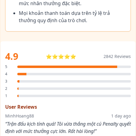
mức nhân thưởng đặc biệt.
Mọi khoản thanh toán dựa trên tỷ lệ trả
thưởng quy định của trò chơi.
4.9
⭐⭐⭐⭐⭐
2842 Reviews
5
4
3
2
1
User Reviews
MinhHoang88
1 day ago
“Trận đấu kịch tính quá! Tôi vừa thắng một cú Penalty quyết
định với mức thưởng cực lớn. Rất hài lòng!”