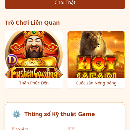
Chơi Thật
Trò Chơi Liên Quan
Thần Phúc Đến
Cuộc săn Nóng bỏng
⚙️
Thông số Kỹ thuật Game
Provider
RTP