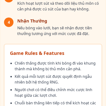
Kích hoạt lượt sút và theo dõi liệu thủ môn có
cản phá được cú sút của bạn hay không.
Nhận Thưởng
4
Nếu bóng vào lưới, bạn sẽ nhận được tiền
thưởng tương ứng với mức cược đã đặt.
Game Rules & Features
Chiến thắng được tính khi bóng đi vào khung
thành mà không bị thủ môn cản phá.
Kết quả mỗi lượt sút được quyết định ngẫu
nhiên bởi hệ thống RNG.
Người chơi có thể điều chỉnh mức cược linh
hoạt giữa các lượt chơi.
Chuỗi bàn thắng liên tiếp có thể kích hoạt các